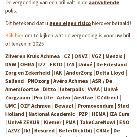
De vergoeding van een bril valt in de
aanvullende
polis.
Dit betekend dat u
geen eigen risico
hierover betaald!
Klik hier
om te kijken wat de vergoeding is voor uw bril
of lenzen in 2025
Zilveren Kruis Achmea | CZ | ONVZ | VGZ | Menzis |
DSW | OHRA | IZZ | FBTO | IZA | Univé | De Friesland |
Zorg en Zekerheid | IAK | AnderZorg | Delta Lloyd |
Salland | PNOzorg | Avéro Achmea | ASR / De
Amersfoortse | Ditzo | Interpolis | VvAA | Univé
Zorgzaam | Pro Life | Azivo | Aevitae | CZdirect |
UMC | OZF Achmea | Bewuzt | Promovendum | Stad
Holland | National Academic | PZP | HEMA | IZA Cura
| Univé ZEKUR | Kiemer | PMA | TakeCareNow! | ENO
| AZVZ | Ik! | Besured | BeterDichtbij | C4Me | De