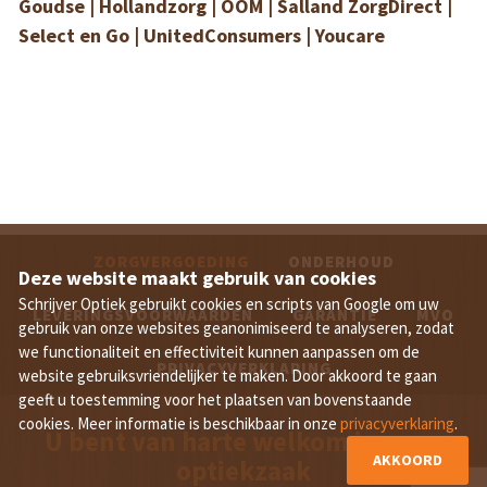
Goudse | Hollandzorg | OOM | Salland ZorgDirect |
Select en Go | UnitedConsumers | Youcare
ZORGVERGOEDING
ONDERHOUD
Deze website maakt gebruik van cookies
Schrijver Optiek gebruikt cookies en scripts van Google om uw
LEVERINGSVOORWAARDEN
GARANTIE
MVO
gebruik van onze websites geanonimiseerd te analyseren, zodat
we functionaliteit en effectiviteit kunnen aanpassen om de
PRIVACYVERKLARING
website gebruiksvriendelijker te maken. Door akkoord te gaan
geeft u toestemming voor het plaatsen van bovenstaande
cookies. Meer informatie is beschikbaar in onze
privacyverklaring
.
U bent van harte welkom in onze
AKKOORD
optiekzaak