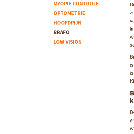
MYOPIE CONTROLE
D
z
OPTOMETRIE
v
HOOFDPIJN
l
BRAFO
w
LOW VISION
s
B
i
i
K
B
k
B
e
w