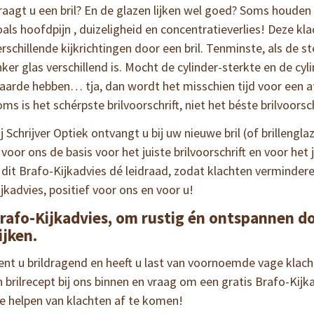
raagt u een bril? En de glazen lijken wel goed? Soms houden
oals hoofdpijn , duizeligheid en
concentratieverlies! Deze kl
erschillende kijkrichtingen door een bril. Tenminste, als de s
inker glas verschillend is. Mocht de cylinder-sterkte en de c
aarde hebben… tja, dan wordt het misschien tijd voor een af
oms is het schérpste brilvoorschrift, niet het béste brilvoorsch
ij Schrijver Optiek ontvangt u bij uw nieuwe bril (of brillengl
s voor ons de basis voor het juiste brilvoorschrift en voor het 
s dit Brafo-Kijkadvies dé leidraad, zodat klachten verminder
ijkadvies, positief voor ons en voor u!
rafo-Kijkadvies, om rustig én ontspannen do
ijken.
ent u brildragend en heeft u last van voornoemde vage klach
n brilrecept bij ons binnen en vraag om een gratis Brafo-Kijkad
e helpen van klachten af te komen!