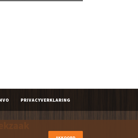
MVO
PRIVACYVERKLARING
iekzaak
AKKOORD