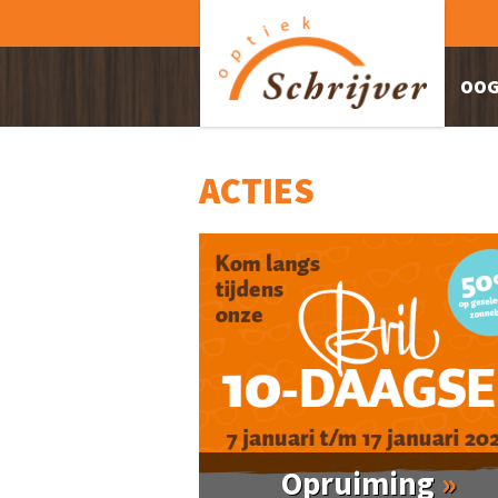
OOG
ACTIES
Opruiming
»