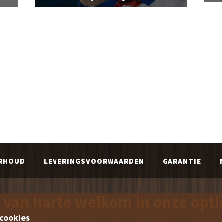
RHOUD
LEVERINGSVOORWAARDEN
GARANTIE
 van harte welkom in onze opt
cookies