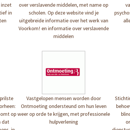
 inzet
over verslavende middelen, met name op
va
ief in
scholen. Op deze website vind je
psychos
ten
uitgebreide informatie over het werk van
all
Voorkom! en informatie over verslavende
middelen
prilste
Vastgelopen mensen worden door
Stichti
oorheen:
Ontmoeting ondersteund om hun leven
behoev
komt op
weer op orde te krijgen, met professionele
bli
n dat
hulpverlening
o
ens, in
dienstv