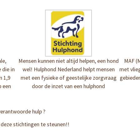
le,
Mensen kunnen niet altijd helpen, een hond
MAF (M
 die in
wel! Hulphond Nederland helpt mensen
met vlie
n 1,9
met een fysieke of geestelijke zorgvraag
gebieden
p een
door de inzet van een hulphond
verantwoorde hulp ?
eze stichtingen te steunen!!